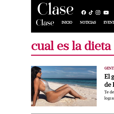
INICIO
NOTICIAS
EVEN
cual es la diet
GENT
El 
de 
Te de
logra