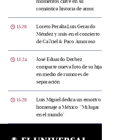
momentos clave en su
romántica historia de amor
Loreto Peralta,Luis Gerardo
15:28
Méndez y más en el concierto
de Ca7riel & Paco Amoroso
José Eduardo Derbez
13:24
comparte nueva foto de su hija
en medio de rumores de
separación
Luis Miguel dedica un emotivo
15:28
homenaje a México: “Mi lugar
en el mundo”