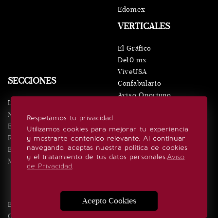
Edomex
VERTICALES
El Gráfico
De10.mx
ViveUSA
SECCIONES
Confabulario
Aviso Oportuno
Inicio
Obituarios
Noticias
Respetamos tu privacidad
Consultas
Eventos
Utilizamos cookies para mejorar tu experiencia
Realeza
y mostrarte contenido relevante. Al continuar
SÍGUENOS
navegando, aceptas nuestra política de cookies
Estilo de vida
y el tratamiento de tus datos personales.
Aviso
Minuto x Minuto
de Privacidad
.
Acepto Cookies
Edición Impresa
Noticias
Quiénes somos
Realeza
Contacto
Directorio
Eventos
Publicidad
Estilo de vida