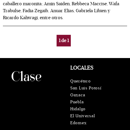
caballero maronita; Amin Saiden, Rebbeca Maccise, Wafa
Trabulse, Fadia Zegaib, Anuar Elias, Gabriela Libien y
Ricardo Kahwagi, entre otros.
1
de
1
LOCALES
Querétaro
San Luis Potosí
Oaxaca
Puebla
Hidalgo
El Universal
Edomex