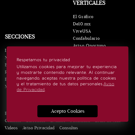
VERTICALES
El Gráfico
De10.mx
ViveUSA
SECCIONES
Confabulario
Aviso Oportuno
Inicio
Obituarios
Noticias
Respetamos tu privacidad
Consultas
Eventos
Utilizamos cookies para mejorar tu experiencia
Realeza
y mostrarte contenido relevante. Al continuar
SÍGUENOS
navegando, aceptas nuestra política de cookies
Estilo de vida
y el tratamiento de tus datos personales.
Aviso
Minuto x Minuto
de Privacidad
.
Acepto Cookies
Edición Impresa
Noticias
Quiénes somos
Realeza
Contacto
Directorio
Eventos
Publicidad
Estilo de vida
Videos
Aviso Privacidad
Consultas