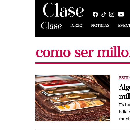
INICIO
NOTICIAS
EVEN
como ser millo
ESTIL
Alg
mil
Es bu
bille
mucho