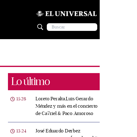
Lo último
Loreto Peralta,Luis Gerardo
15:28
Méndez y más en el concierto
de Ca7riel & Paco Amoroso
José Eduardo Derbez
13:24