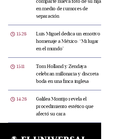
comparte nueva foto de su hija
en medio de rumores de
separación
Luis Miguel dedica un emotivo
15:28
homenaje a México: “Mi lugar
en el mundo”
Tom Holland y Zendaya
15:11
celebran millonaria y discreta
boda en una finca inglesa
Galilea Montijo revela el
14:28
procedimiento estético que
afectó su cara