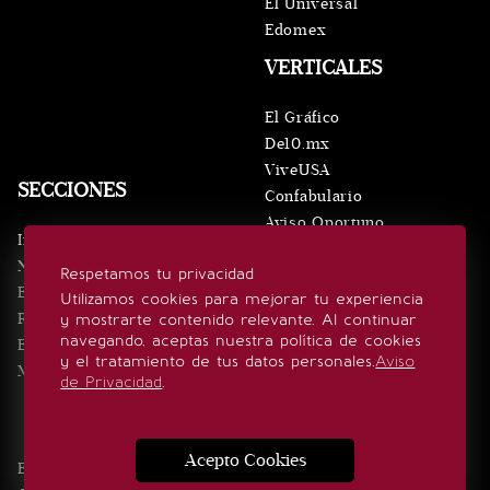
El Universal
Edomex
VERTICALES
El Gráfico
De10.mx
ViveUSA
SECCIONES
Confabulario
Aviso Oportuno
Inicio
Obituarios
Noticias
Respetamos tu privacidad
Consultas
Eventos
Utilizamos cookies para mejorar tu experiencia
Realeza
y mostrarte contenido relevante. Al continuar
SÍGUENOS
navegando, aceptas nuestra política de cookies
Estilo de vida
y el tratamiento de tus datos personales.
Aviso
Minuto x Minuto
de Privacidad
.
Acepto Cookies
Edición Impresa
Noticias
Quiénes somos
Realeza