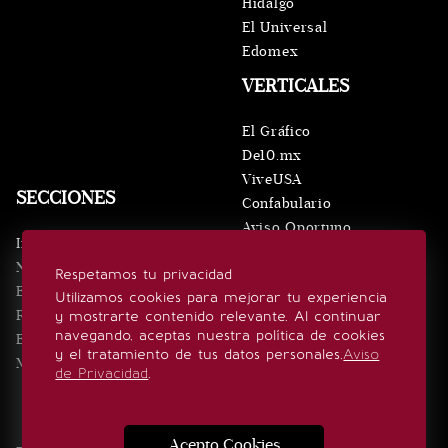
Hidalgo
El Universal
Edomex
VERTICALES
El Gráfico
De10.mx
ViveUSA
SECCIONES
Confabulario
Aviso Oportuno
Inicio
Obituarios
Noticias
Respetamos tu privacidad
Consultas
Eventos
Utilizamos cookies para mejorar tu experiencia
Realeza
y mostrarte contenido relevante. Al continuar
SÍGUENOS
navegando, aceptas nuestra política de cookies
Estilo de vida
y el tratamiento de tus datos personales.
Aviso
Minuto x Minuto
de Privacidad
.
Acepto Cookies