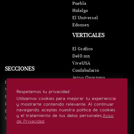
Puebla
Hidalgo
El Universal
Edomex
VERTICALES
El Gráfico
De10.mx
ViveUSA
SECCIONES
Confabulario
Aviso Oportuno
Inicio
Obituarios
Noticias
Respetamos tu privacidad
Consultas
Eventos
Utilizamos cookies para mejorar tu experiencia
Realeza
y mostrarte contenido relevante. Al continuar
SÍGUENOS
navegando, aceptas nuestra política de cookies
Estilo de vida
y el tratamiento de tus datos personales.
Aviso
Minuto x Minuto
de Privacidad
.