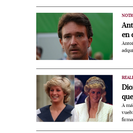
NOTI
Ant
en 
Antoi
adqu
REAL
Dio
que
A más
vuelv
firma