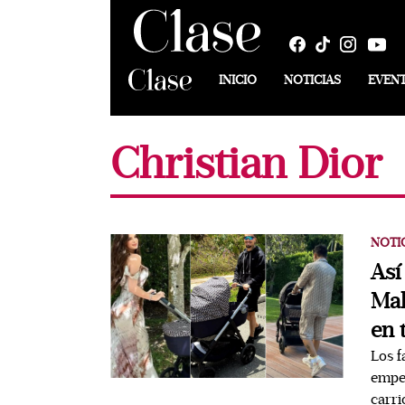
INICIO
NOTICIAS
EVEN
Christian Dior
NOTI
Así
Mal
en 
Los f
empez
carri