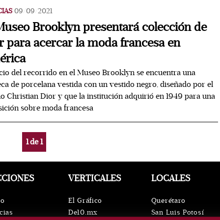
CIAS
09/09/2021
Museo Brooklyn presentará colección de
r para acercar la moda francesa en
érica
icio del recorrido en el Museo Brooklyn se encuentra una
a de porcelana vestida con un vestido negro, diseñado por el
 Christian Dior y que la institución adquirió en 1949 para una
ición sobre moda francesa
1
de
1
CCIONES
VERTICALES
LOCALES
io
El Gráfico
Querétaro
cias
De10.mx
San Luis Potosí