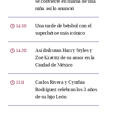
se convierte en mamá de una
niña, así lo anunció
Una tarde de béisbol con el
14:30
superhéroe más icónico
Así disfrutan Harry Styles y
14:20
Zoë Kravitz de su amor en la
Ciudad de México
Carlos Rivera y Cynthia
13:11
Rodríguez celebran los 3 años
de su hijo León