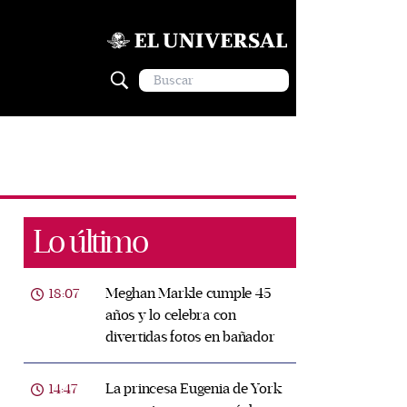
Lo último
Meghan Markle cumple 45
18:07
años y lo celebra con
divertidas fotos en bañador
La princesa Eugenia de York
14:47