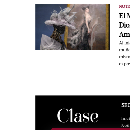
NOTI
El 
Dio
Am
Al in
muñec
mismo
expos
SE
Inic
Noti