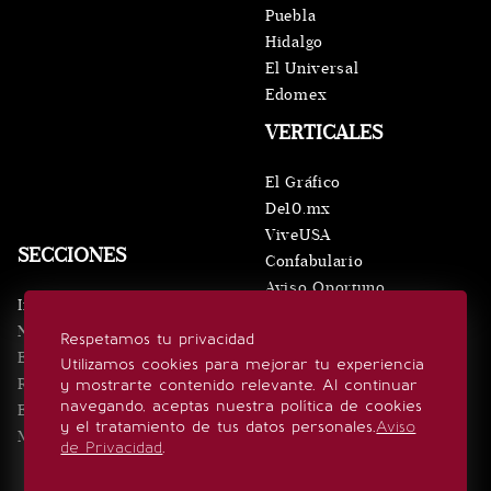
Puebla
Hidalgo
El Universal
Edomex
VERTICALES
El Gráfico
De10.mx
ViveUSA
SECCIONES
Confabulario
Aviso Oportuno
Inicio
Obituarios
Noticias
Respetamos tu privacidad
Consultas
Eventos
Utilizamos cookies para mejorar tu experiencia
Realeza
y mostrarte contenido relevante. Al continuar
SÍGUENOS
navegando, aceptas nuestra política de cookies
Estilo de vida
y el tratamiento de tus datos personales.
Aviso
Minuto x Minuto
de Privacidad
.