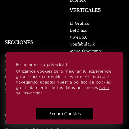
Edomex
VERTICALES
El Gráfico
De10.mx
ViveUSA
SECCIONES
Confabulario
Aviso Oportuno
Inicio
Obituarios
Noticias
Respetamos tu privacidad
Consultas
Eventos
Utilizamos cookies para mejorar tu experiencia
Realeza
y mostrarte contenido relevante. Al continuar
SÍGUENOS
navegando, aceptas nuestra política de cookies
Estilo de vida
y el tratamiento de tus datos personales.
Aviso
Minuto x Minuto
de Privacidad
.
Acepto Cookies
Edición Impresa
Noticias
Quiénes somos
Realeza
Contacto
Directorio
Eventos
Publicidad
Estilo de vida