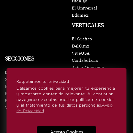
Hidalgo
El Universal
Edomex
VERTICALES
El Gráfico
De10.mx
ViveUSA
SECCIONES
Confabulario
Aviso Oportuno
Inicio
Obituarios
Noticias
Respetamos tu privacidad
Consultas
Eventos
Utilizamos cookies para mejorar tu experiencia
Realeza
y mostrarte contenido relevante. Al continuar
SÍGUENOS
navegando, aceptas nuestra política de cookies
Estilo de vida
y el tratamiento de tus datos personales.
Aviso
Minuto x Minuto
de Privacidad
.
Acepto Cookies