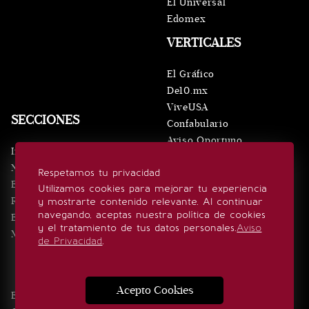
El Universal
Edomex
VERTICALES
El Gráfico
De10.mx
ViveUSA
SECCIONES
Confabulario
Aviso Oportuno
Inicio
Obituarios
Noticias
Respetamos tu privacidad
Consultas
Eventos
Utilizamos cookies para mejorar tu experiencia
Realeza
y mostrarte contenido relevante. Al continuar
SÍGUENOS
navegando, aceptas nuestra política de cookies
Estilo de vida
y el tratamiento de tus datos personales.
Aviso
Minuto x Minuto
de Privacidad
.
Acepto Cookies
Edición Impresa
Noticias
Quiénes somos
Realeza