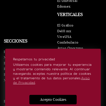
El Universal
Edomex
VERTICALES
El Gráfico
De10.mx
ViveUSA
SECCIONES
Confabulario
Aviso Oportuno
Inicio
Obituarios
Noticias
Respetamos tu privacidad
Consultas
Eventos
Utilizamos cookies para mejorar tu experiencia
Realeza
y mostrarte contenido relevante. Al continuar
SÍGUENOS
navegando, aceptas nuestra política de cookies
Estilo de vida
y el tratamiento de tus datos personales.
Aviso
Minuto x Minuto
de Privacidad
.
Acepto Cookies
Edición Impresa
Noticias
Quiénes somos
Realeza