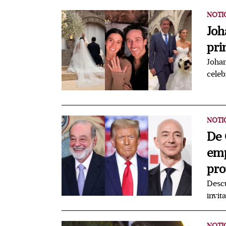
NOTI
Joh
pri
Johan
celeb
NOTI
De 
emp
pro
Descu
invit
NOTI