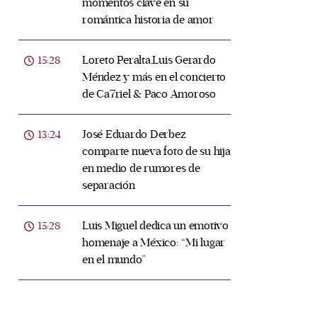
momentos clave en su
romántica historia de amor
Loreto Peralta,Luis Gerardo
15:28
Méndez y más en el concierto
de Ca7riel & Paco Amoroso
José Eduardo Derbez
13:24
comparte nueva foto de su hija
en medio de rumores de
separación
Luis Miguel dedica un emotivo
15:28
homenaje a México: “Mi lugar
en el mundo”