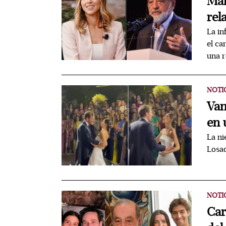
Mar
rel
La in
el ca
una r
NOTI
Van
en 
La ni
Losad
NOTI
Car