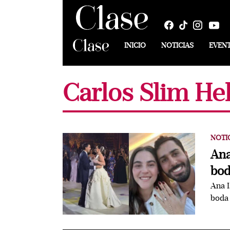
INICIO
NOTICIAS
EVEN
Carlos Slim He
NOTI
Ana
bod
Ana I
boda