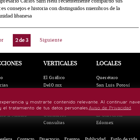
presario Carlos Slim Helú recientemente compartió sus
es consejos e historia con distinguidos miembros de la
nidad libanesa
or
2
de
3
Siguiente
CCIONES
VERTICALES
LOCALES
io
El Gráfico
Querétaro
cias
De10.mx
San Luis Potosí
ntos
ViveUSA
Oaxaca
leza
Confabulario
Puebla
experiencia y mostrarte contenido relevante. Al continuar nav
lo de vida
Aviso Oportuno
Hidalgo
y el tratamiento de tus datos personales.
Aviso de Privacidad
.
uto x Minuto
Obituarios
El Universal
Consultas
Edomex
ealeza
Contacto
Directorio
Eventos
Publicidad
Estilo de vida