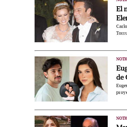
El 
Ele
Carlo
Torru
NOTI
Eug
de 
Eugen
proye
NOTI