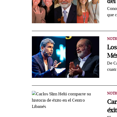
del
Conoc
que c
NOTI
Los
Méx
De Ca
cuatr
NOTI
Car
éxi