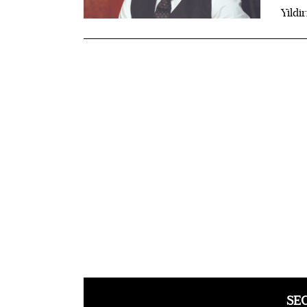
Yildi
SE