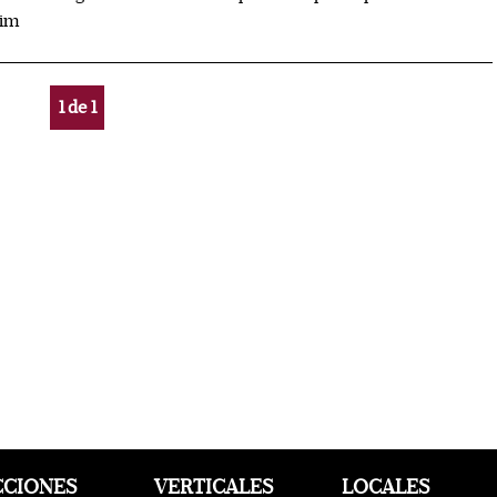
rim
1
de
1
CCIONES
VERTICALES
LOCALES