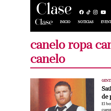
INICIO
NOTICIAS
EVEN
canelo ropa can
canelo
GENT
Saú
de 
El bo
cuent