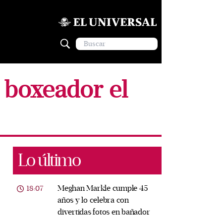
 boxeador el
Lo último
Meghan Markle cumple 45
18:07
años y lo celebra con
divertidas fotos en bañador