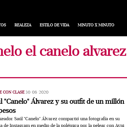
TOS
REALEZA
ESTILO DE VIDA
MINUTO X MINUTO
elo el canelo alvarez
E CON CLASE
30/08/2020
l "Canelo" Álvarez y su outfit de un millón
pesos
xeador Saúl "Canelo" Álvarez compartió una fotografía en su
a de Instagram en medio de la polémica por la pelear con Avni