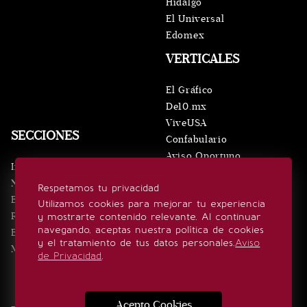
Hidalgo
El Universal
Edomex
VERTICALES
El Gráfico
De10.mx
ViveUSA
SECCIONES
Confabulario
Aviso Oportuno
Inicio
Obituarios
Noticias
Respetamos tu privacidad
Consultas
Eventos
Utilizamos cookies para mejorar tu experiencia
Realeza
y mostrarte contenido relevante. Al continuar
SÍGUENOS
navegando, aceptas nuestra política de cookies
Estilo de vida
y el tratamiento de tus datos personales.
Aviso
Minuto x Minuto
de Privacidad
.
Acepto Cookies