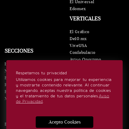
El Universal
Edomex
VERTICALES
El Gráfico
De10.mx
ViveUSA
SECCIONES
Confabulario
Aviso Oportuno
Inicio
Obituarios
Noticias
Respetamos tu privacidad
Consultas
Eventos
Utilizamos cookies para mejorar tu experiencia
Realeza
y mostrarte contenido relevante. Al continuar
SÍGUENOS
navegando, aceptas nuestra política de cookies
Estilo de vida
y el tratamiento de tus datos personales.
Aviso
Minuto x Minuto
de Privacidad
.
Acepto Cookies
Edición Impresa
Noticias
Quiénes somos
Realeza