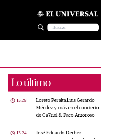
Lo último
Loreto Peralta,Luis Gerardo
15:28
Méndez y más en el concierto
de Ca7riel & Paco Amoroso
José Eduardo Derbez
13:24