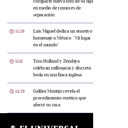
comparte nueva foto de su hija
en medio de rumores de
separación
Luis Miguel dedica un emotivo
15:28
homenaje a México: “Mi lugar
en el mundo”
Tom Holland y Zendaya
15:11
celebran millonaria y discreta
boda en una finca inglesa
Galilea Montijo revela el
14:28
procedimiento estético que
afectó su cara