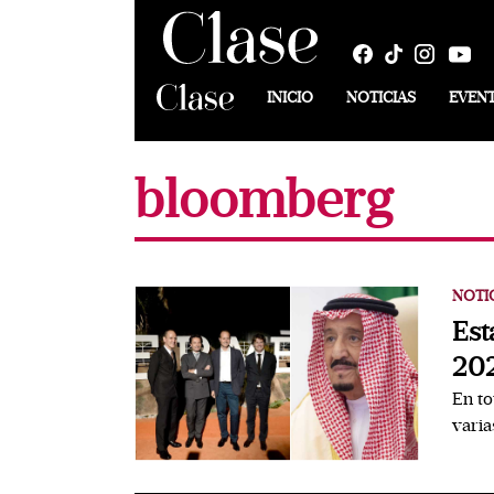
INICIO
NOTICIAS
EVEN
bloomberg
NOTI
Est
20
En to
varia