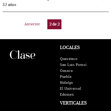
32 años
Anterior
2
de
2
LOCALES
Querétaro
San Luis Potosí
Oaxaca
Puebla
Hidalgo
El Universal
Edomex
VERTICALES