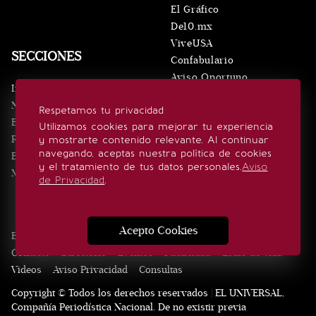
El Gráfico
De10.mx
ViveUSA
SECCIONES
Confabulario
Aviso Oportuno
Inicio
Obituarios
Noticias
Respetamos tu privacidad
Consultas
Eventos
Utilizamos cookies para mejorar tu experiencia
Realeza
y mostrarte contenido relevante. Al continuar
SÍGUENOS
navegando, aceptas nuestra política de cookies
Estilo de vida
y el tratamiento de tus datos personales.
Aviso
Minuto x Minuto
de Privacidad
.
Acepto Cookies
Edición Impresa
Noticias
Quiénes somos
Realeza
Contacto
Directorio
Eventos
Publicidad
Estilo de vida
Videos
Aviso Privacidad
Consultas
Copyright © Todos los derechos reservados | EL UNIVERSAL,
Compañía Periodística Nacional. De no existir previa