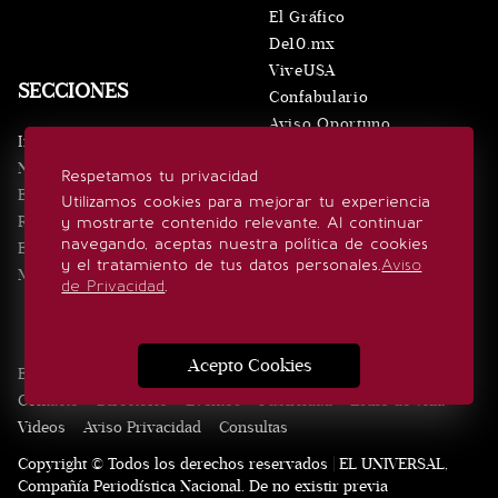
El Gráfico
De10.mx
ViveUSA
SECCIONES
Confabulario
Aviso Oportuno
Inicio
Obituarios
Noticias
Respetamos tu privacidad
Consultas
Eventos
Utilizamos cookies para mejorar tu experiencia
Realeza
y mostrarte contenido relevante. Al continuar
SÍGUENOS
navegando, aceptas nuestra política de cookies
Estilo de vida
y el tratamiento de tus datos personales.
Aviso
Minuto x Minuto
de Privacidad
.
Acepto Cookies
Edición Impresa
Noticias
Quiénes somos
Realeza
Contacto
Directorio
Eventos
Publicidad
Estilo de vida
Videos
Aviso Privacidad
Consultas
Copyright © Todos los derechos reservados | EL UNIVERSAL,
Compañía Periodística Nacional. De no existir previa