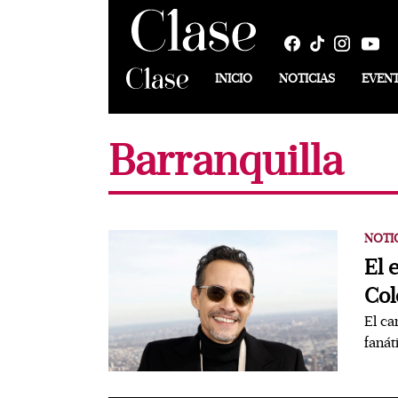
INICIO
NOTICIAS
EVEN
Barranquilla
NOTI
El 
Col
El c
fanát