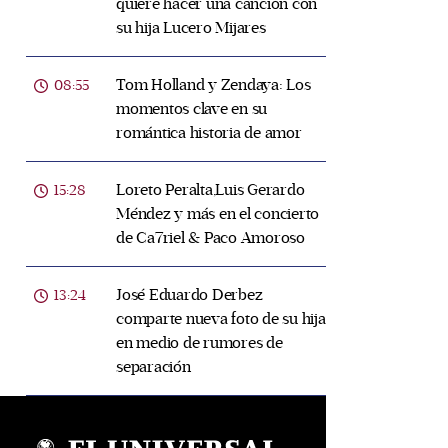
quiere hacer una canción con
su hija Lucero Mijares
Tom Holland y Zendaya: Los
08:55
momentos clave en su
romántica historia de amor
Loreto Peralta,Luis Gerardo
15:28
Méndez y más en el concierto
de Ca7riel & Paco Amoroso
José Eduardo Derbez
13:24
comparte nueva foto de su hija
en medio de rumores de
separación