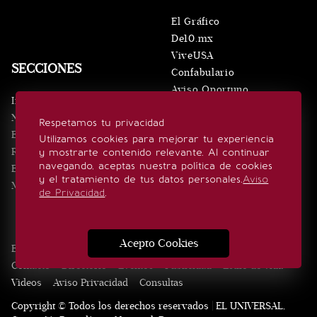
El Gráfico
De10.mx
ViveUSA
SECCIONES
Confabulario
Aviso Oportuno
Inicio
Obituarios
Noticias
Respetamos tu privacidad
Consultas
Eventos
Utilizamos cookies para mejorar tu experiencia
Realeza
y mostrarte contenido relevante. Al continuar
SÍGUENOS
navegando, aceptas nuestra política de cookies
Estilo de vida
y el tratamiento de tus datos personales.
Aviso
Minuto x Minuto
de Privacidad
.
Acepto Cookies
Edición Impresa
Noticias
Quiénes somos
Realeza
Contacto
Directorio
Eventos
Publicidad
Estilo de vida
Videos
Aviso Privacidad
Consultas
Copyright © Todos los derechos reservados | EL UNIVERSAL,