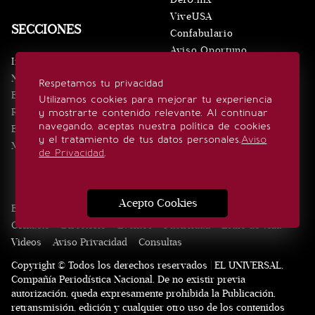
ViveUSA
SECCIONES
Confabulario
Aviso Oportuno
Inicio
Obituarios
Noticias
Respetamos tu privacidad
Consultas
Eventos
Utilizamos cookies para mejorar tu experiencia
Realeza
y mostrarte contenido relevante. Al continuar
SÍGUENOS
navegando, aceptas nuestra política de cookies
Estilo de vida
y el tratamiento de tus datos personales.
Aviso
Minuto x Minuto
de Privacidad
.
Acepto Cookies
Edición Impresa
Noticias
Quiénes somos
Realeza
Contacto
Directorio
Eventos
Publicidad
Estilo de vida
Videos
Aviso Privacidad
Consultas
Copyright © Todos los derechos reservados | EL UNIVERSAL,
Compañía Periodística Nacional. De no existir previa
autorización, queda expresamente prohibida la Publicación,
retransmisión, edición y cualquier otro uso de los contenidos