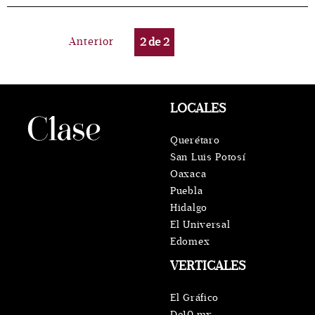
Anterior
2
de
2
LOCALES
Querétaro
San Luis Potosí
Oaxaca
Puebla
Hidalgo
El Universal
Edomex
VERTICALES
El Gráfico
De10.mx