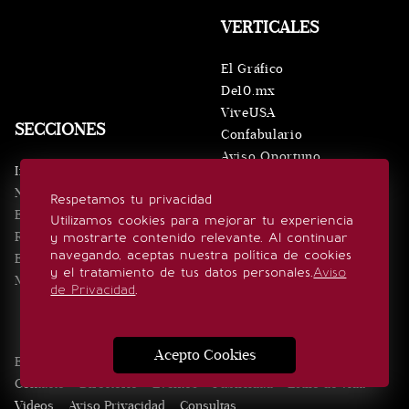
VERTICALES
El Gráfico
De10.mx
ViveUSA
SECCIONES
Confabulario
Aviso Oportuno
Inicio
Obituarios
Noticias
Respetamos tu privacidad
Consultas
Eventos
Utilizamos cookies para mejorar tu experiencia
Realeza
y mostrarte contenido relevante. Al continuar
SÍGUENOS
navegando, aceptas nuestra política de cookies
Estilo de vida
y el tratamiento de tus datos personales.
Aviso
Minuto x Minuto
de Privacidad
.
Acepto Cookies
Edición Impresa
Noticias
Quiénes somos
Realeza
Contacto
Directorio
Eventos
Publicidad
Estilo de vida
Videos
Aviso Privacidad
Consultas