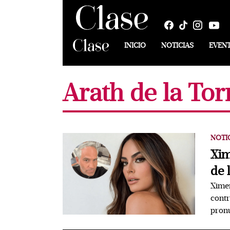
INICIO
NOTICIAS
EVEN
Arath de la Tor
NOTI
Xim
de 
Ximen
contr
pronu