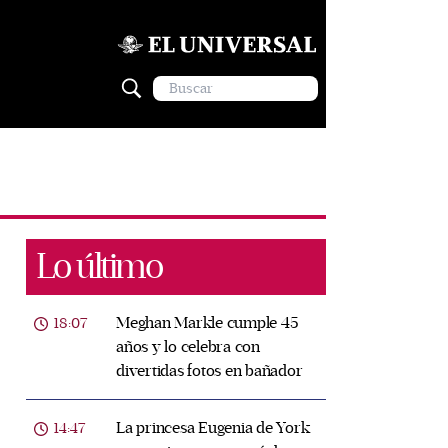
Lo último
Meghan Markle cumple 45
18:07
años y lo celebra con
divertidas fotos en bañador
La princesa Eugenia de York
14:47