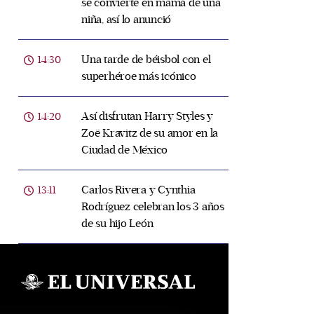
se convierte en mamá de una
niña, así lo anunció
Una tarde de béisbol con el
14:30
superhéroe más icónico
Así disfrutan Harry Styles y
14:20
Zoë Kravitz de su amor en la
Ciudad de México
Carlos Rivera y Cynthia
13:11
Rodríguez celebran los 3 años
de su hijo León