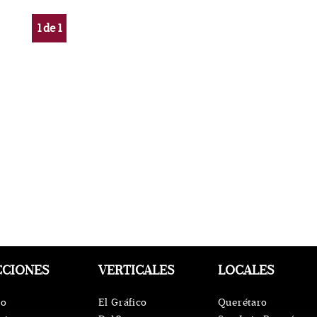
1
de
1
CCIONES
VERTICALES
LOCALES
io
El Gráfico
Querétaro