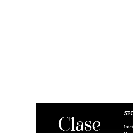
SE
Inic