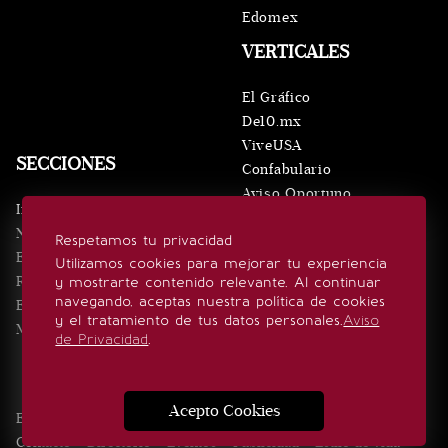
Edomex
VERTICALES
El Gráfico
De10.mx
ViveUSA
SECCIONES
Confabulario
Aviso Oportuno
Inicio
Obituarios
Noticias
Respetamos tu privacidad
Consultas
Eventos
Utilizamos cookies para mejorar tu experiencia
Realeza
y mostrarte contenido relevante. Al continuar
SÍGUENOS
navegando, aceptas nuestra política de cookies
Estilo de vida
y el tratamiento de tus datos personales.
Aviso
Minuto x Minuto
de Privacidad
.
Acepto Cookies
Edición Impresa
Noticias
Quiénes somos
Realeza
Contacto
Directorio
Eventos
Publicidad
Estilo de vida