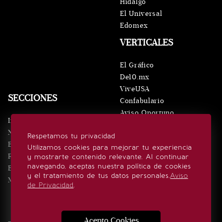
Hidalgo
El Universal
Edomex
VERTICALES
El Gráfico
De10.mx
ViveUSA
SECCIONES
Confabulario
Aviso Oportuno
Inicio
Obituarios
Noticias
Respetamos tu privacidad
Consultas
Eventos
Utilizamos cookies para mejorar tu experiencia
Realeza
y mostrarte contenido relevante. Al continuar
SÍGUENOS
navegando, aceptas nuestra política de cookies
Estilo de vida
y el tratamiento de tus datos personales.
Aviso
Minuto x Minuto
de Privacidad
.
Acepto Cookies