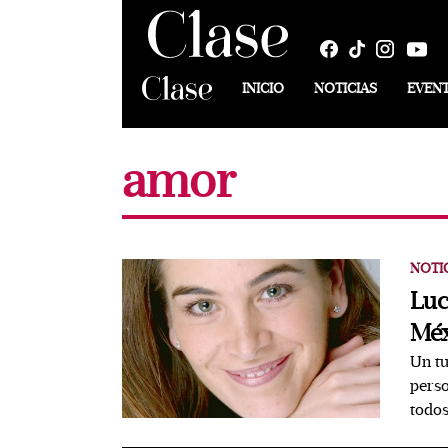
INICIO
NOTICIAS
EVEN
amor
NOTI
Luc
Méx
Un tu
perso
todos