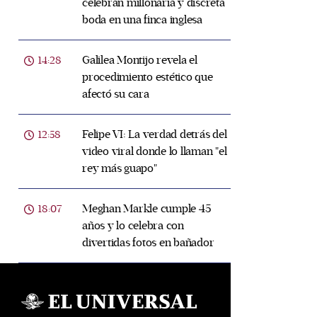
celebran millonaria y discreta
boda en una finca inglesa
Galilea Montijo revela el
14:28
procedimiento estético que
afectó su cara
Felipe VI: La verdad detrás del
12:58
video viral donde lo llaman "el
rey más guapo"
Meghan Markle cumple 45
18:07
años y lo celebra con
divertidas fotos en bañador