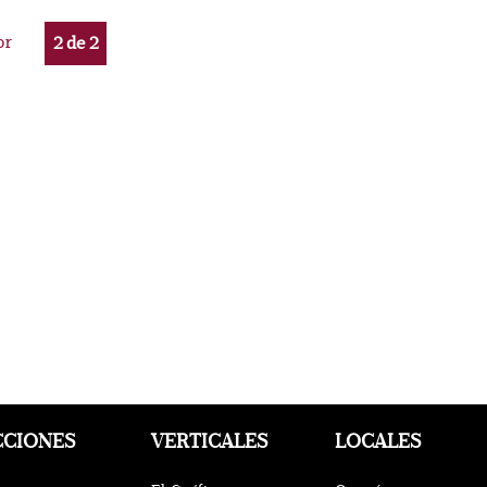
or
2
de
2
CCIONES
VERTICALES
LOCALES