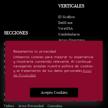
VERTICALES
El Gráfico
De10.mx
ViveUSA
SECCIONES
Confabulario
Aviso Oportuno
Inicio
Obituarios
Noticias
Respetamos tu privacidad
Consultas
Eventos
Utilizamos cookies para mejorar tu experiencia
Realeza
y mostrarte contenido relevante. Al continuar
SÍGUENOS
navegando, aceptas nuestra política de cookies
Estilo de vida
y el tratamiento de tus datos personales.
Aviso
Minuto x Minuto
de Privacidad
.
Acepto Cookies
Edición Impresa
Noticias
Quiénes somos
Realeza
Contacto
Directorio
Eventos
Publicidad
Estilo de vida
Videos
Aviso Privacidad
Consultas