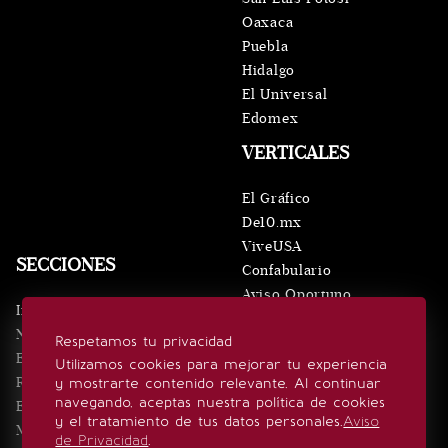
Oaxaca
Puebla
Hidalgo
El Universal
Edomex
VERTICALES
El Gráfico
De10.mx
ViveUSA
SECCIONES
Confabulario
Aviso Oportuno
Inicio
Obituarios
Noticias
Respetamos tu privacidad
Consultas
Eventos
Utilizamos cookies para mejorar tu experiencia
Realeza
y mostrarte contenido relevante. Al continuar
SÍGUENOS
navegando, aceptas nuestra política de cookies
Estilo de vida
y el tratamiento de tus datos personales.
Aviso
Minuto x Minuto
de Privacidad
.