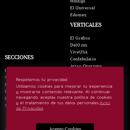
Hidalgo
El Universal
Edomex
VERTICALES
El Gráfico
De10.mx
ViveUSA
SECCIONES
Confabulario
Aviso Oportuno
Inicio
Obituarios
Noticias
Respetamos tu privacidad
Consultas
Eventos
Utilizamos cookies para mejorar tu experiencia
Realeza
y mostrarte contenido relevante. Al continuar
SÍGUENOS
navegando, aceptas nuestra política de cookies
Estilo de vida
y el tratamiento de tus datos personales.
Aviso
Minuto x Minuto
de Privacidad
.
Acepto Cookies