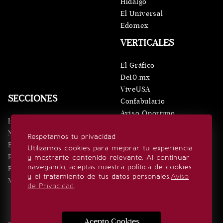
Hidalgo
El Universal
Edomex
VERTICALES
El Gráfico
De10.mx
ViveUSA
SECCIONES
Confabulario
Aviso Oportuno
Inicio
Obituarios
Noticias
Respetamos tu privacidad
Consultas
Eventos
Utilizamos cookies para mejorar tu experiencia
Realeza
y mostrarte contenido relevante. Al continuar
SÍGUENOS
navegando, aceptas nuestra política de cookies
Estilo de vida
y el tratamiento de tus datos personales.
Aviso
Minuto x Minuto
de Privacidad
.
Acepto Cookies