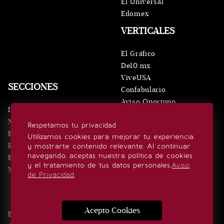
El Universal
Edomex
VERTICALES
El Gráfico
De10.mx
ViveUSA
SECCIONES
Confabulario
Aviso Oportuno
Inicio
Obituarios
Noticias
Respetamos tu privacidad
Consultas
Eventos
Utilizamos cookies para mejorar tu experiencia
Realeza
y mostrarte contenido relevante. Al continuar
SÍGUENOS
navegando, aceptas nuestra política de cookies
Estilo de vida
y el tratamiento de tus datos personales.
Aviso
Minuto x Minuto
de Privacidad
.
Acepto Cookies
Edición Impresa
Noticias
Quiénes somos
Realeza