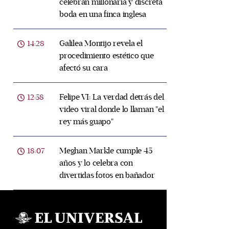
celebran millonaria y discreta
boda en una finca inglesa
Galilea Montijo revela el
14:28
procedimiento estético que
afectó su cara
Felipe VI: La verdad detrás del
12:58
video viral donde lo llaman "el
rey más guapo"
Meghan Markle cumple 45
18:07
años y lo celebra con
divertidas fotos en bañador