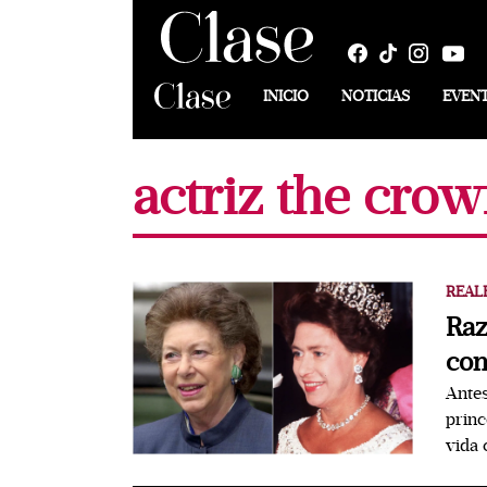
INICIO
NOTICIAS
EVEN
actriz the cro
REAL
Raz
con
Antes
princ
vida 