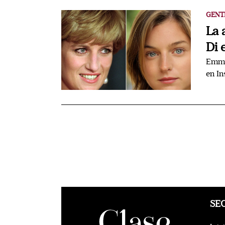
GENT
La 
Di 
Emma 
en I
SE