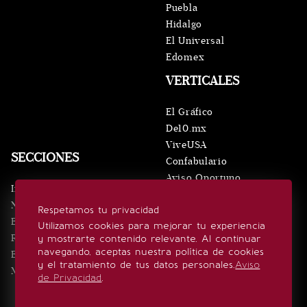
Puebla
Hidalgo
El Universal
Edomex
VERTICALES
El Gráfico
De10.mx
ViveUSA
SECCIONES
Confabulario
Aviso Oportuno
Inicio
Obituarios
Noticias
Respetamos tu privacidad
Consultas
Eventos
Utilizamos cookies para mejorar tu experiencia
Realeza
y mostrarte contenido relevante. Al continuar
SÍGUENOS
navegando, aceptas nuestra política de cookies
Estilo de vida
y el tratamiento de tus datos personales.
Aviso
Minuto x Minuto
de Privacidad
.