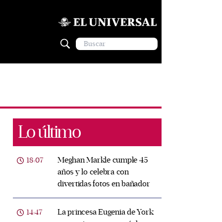
Lo último
Meghan Markle cumple 45
18:07
años y lo celebra con
divertidas fotos en bañador
La princesa Eugenia de York
14:47