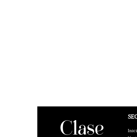
SE
Inic