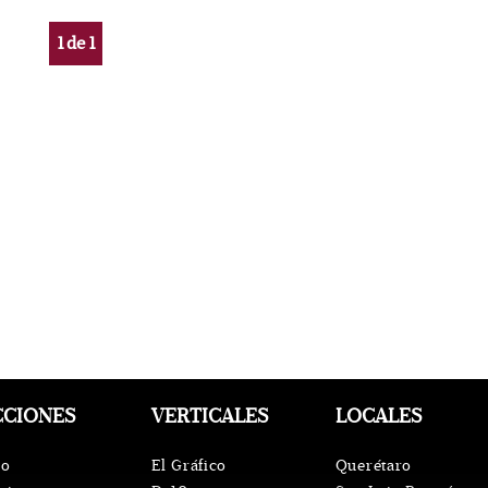
1
de
1
CCIONES
VERTICALES
LOCALES
io
El Gráfico
Querétaro