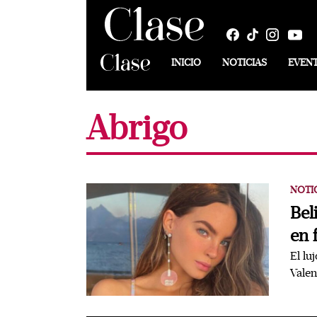
INICIO
NOTICIAS
EVEN
Abrigo
NOTI
Bel
en 
El lu
Valen