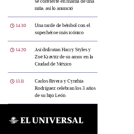
se convierte en mamá de una
niña, así lo anunció
Una tarde de béisbol con el
14:30
superhéroe más icónico
Así disfrutan Harry Styles y
14:20
Zoë Kravitz de su amor en la
Ciudad de México
Carlos Rivera y Cynthia
13:11
Rodríguez celebran los 3 años
de su hijo León