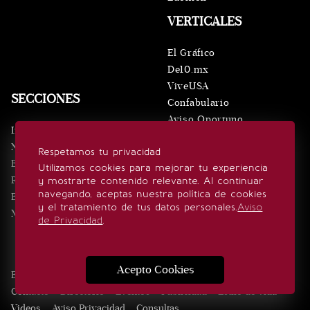
VERTICALES
El Gráfico
De10.mx
ViveUSA
SECCIONES
Confabulario
Aviso Oportuno
Inicio
Obituarios
Noticias
Respetamos tu privacidad
Consultas
Eventos
Utilizamos cookies para mejorar tu experiencia
Realeza
y mostrarte contenido relevante. Al continuar
SÍGUENOS
navegando, aceptas nuestra política de cookies
Estilo de vida
y el tratamiento de tus datos personales.
Aviso
Minuto x Minuto
de Privacidad
.
Acepto Cookies
Edición Impresa
Noticias
Quiénes somos
Realeza
Contacto
Directorio
Eventos
Publicidad
Estilo de vida
Videos
Aviso Privacidad
Consultas