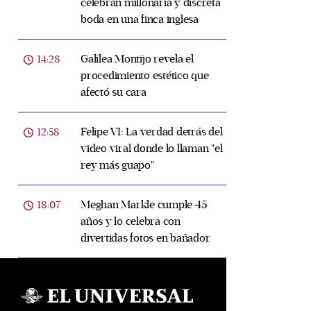
celebran millonaria y discreta
boda en una finca inglesa
Galilea Montijo revela el
14:28
procedimiento estético que
afectó su cara
Felipe VI: La verdad detrás del
12:58
video viral donde lo llaman "el
rey más guapo"
Meghan Markle cumple 45
18:07
años y lo celebra con
divertidas fotos en bañador