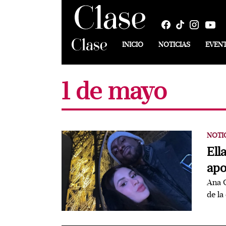
INICIO
NOTICIAS
EVEN
1 de mayo
NOTI
Ell
apo
Ana G
de la