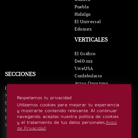
Puebla
Hidalgo
El Universal
Edomex
VERTICALES
El Gráfico
De10.mx
ViveUSA
SECCIONES
Confabulario
Aviso Oportuno
Inicio
Obituarios
Noticias
Respetamos tu privacidad
Consultas
Eventos
Utilizamos cookies para mejorar tu experiencia
Realeza
y mostrarte contenido relevante. Al continuar
SÍGUENOS
navegando, aceptas nuestra política de cookies
Estilo de vida
y el tratamiento de tus datos personales.
Aviso
Minuto x Minuto
de Privacidad
.