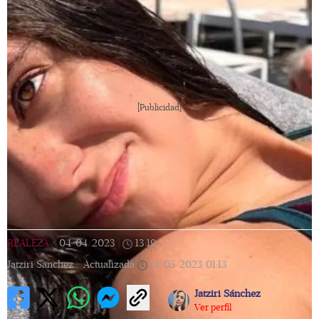
[Publicidad]
REALEZA
|
04/04/2023
|
13:19
|
Jatziri Sanchez |
Actualizada
14/05/2023
01:13
Jatziri Sánchez
Ver perfil