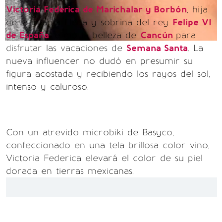
Victoria Federica de Marichalar y Borbón
, hija
de la infanta Elena y sobrina del rey
Felipe VI
de España
, eligió la belleza de
Cancún
para
disfrutar las vacaciones de
Semana Santa
. La
nueva influencer no dudó en presumir su
figura acostada y recibiendo los rayos del sol,
intenso y caluroso.
Con un atrevido microbiki de Basyco,
confeccionado en una tela brillosa color vino,
Victoria Federica elevará el color de su piel
dorada en tierras mexicanas.