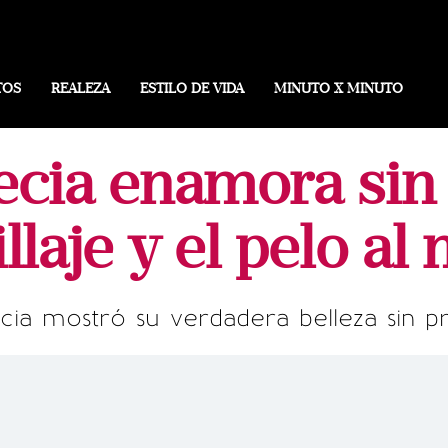
TOS
REALEZA
ESTILO DE VIDA
MINUTO X MINUTO
ecia enamora sin
laje y el pelo al 
cia mostró su verdadera belleza sin p