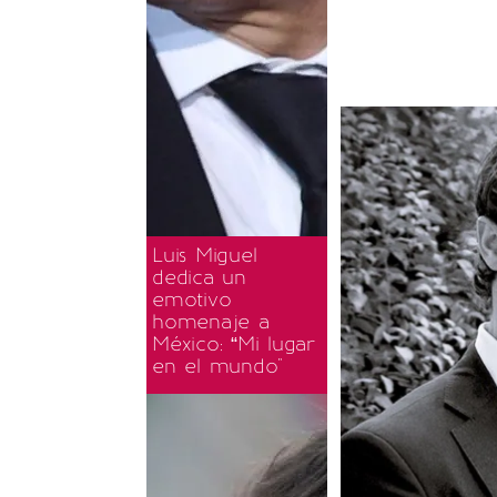
Luis Miguel
dedica un
emotivo
homenaje a
México: “Mi lugar
en el mundo"