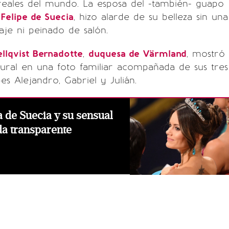
 reales del mundo. La esposa del -también- guapo
 Felipe de Suecia
, hizo alarde de su belleza sin una
aje ni peinado de salón.
ellqvist Bernadotte
,
duquesa de Värmland
, mostró
ural en una foto familiar acompañada de sus tres
ipes Alejandro, Gabriel y Julián.
a de Suecia y su sensual
da transparente