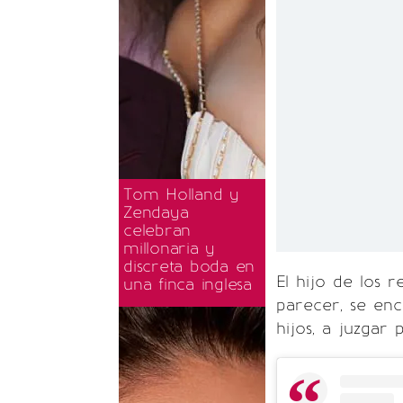
Tom Holland y
Zendaya
celebran
millonaria y
discreta boda en
El hijo de los 
una finca inglesa
parecer, se enc
hijos, a juzgar 