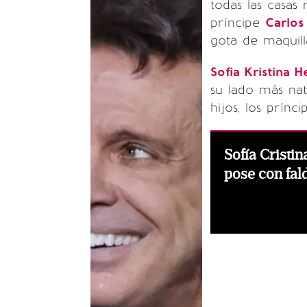
todas las casas
príncipe
Carlos
gota de maquill
Sofia Kristina H
su lado más nat
hijos, los prínc
Sofía Cristin
pose con fal