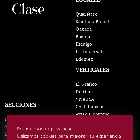
LOCALES
Querétaro
San Luis Potosí
Oaxaca
Puebla
Hidalgo
El Universal
Edomex
VERTICALES
El Gráfico
De10.mx
ViveUSA
SECCIONES
Confabulario
Aviso Oportuno
Inicio
Obituarios
Noticias
Respetamos tu privacidad
Consultas
Eventos
Utilizamos cookies para mejorar tu experiencia