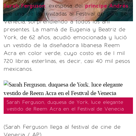
Sarah Ferguson
, exesposa del
príncipe Andrés
,
fue una de las invitadas al Festival de Cine de
Venecia, sorprendiendo a todos los ahí
presentes. La mamá de Eugenia y Beatriz de
York, de 62 años, acudió emocionada y lució
un vestido de la diseñadora libanesa Reem
Acra en color verde, cuyo costo es de 1 mil
720 libras esterlinas, es decir, casi 40 mil pesos
mexicanos.
Sarah Ferguson, duquesa de York, luce elegante
vestido de Reem Acra en el Festival de Venecia
(Sarah Ferguson llega al festival de cine de
Venecia / AP)