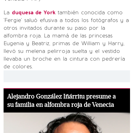
La
duquesa de York
también conocida como
'Fergie' saluó efusiva a todos los fotógrafos y a
otros invitados durante su paso por la
alfombra roja. La mamá de las princesas
Eugenia y Beatriz, primas de William y Harry,
llevó su melena pelirroja suelta y el vestido
llevaba un broche en la cintura con pedrería
de colores.
Alejandro González Iñárritu presume a
su familia en alfombra roja de Venecia