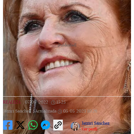
[Publicidad]
REALEZA
|
07/09/2022
|
15:25
|
Jatziri Sanchez |
Actualizada
05/05/2023
10:26
Jatziri Sánchez
Ver perfil