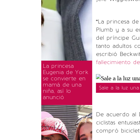
“La princesa d
Plumb y a su e
del príncipe Gu
tanto adultos c
escribió Beckwi
fallecimiento d
La princesa
Eugenia de York
se convierte en
mamá de una
Sale a la luz un
niña, así lo
anunció
De acuerdo al D
ciclistas entus
compró biciclet