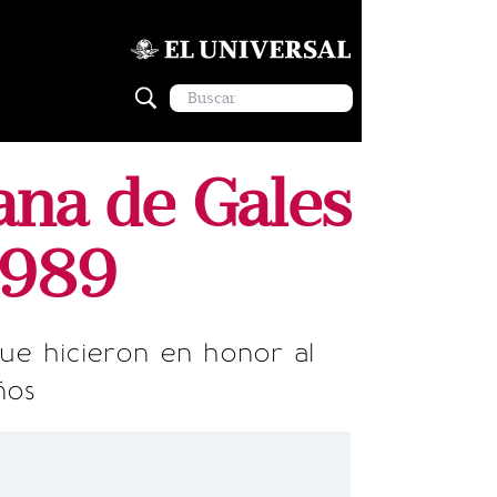
iana de Gales
 1989
que hicieron en honor al
ños