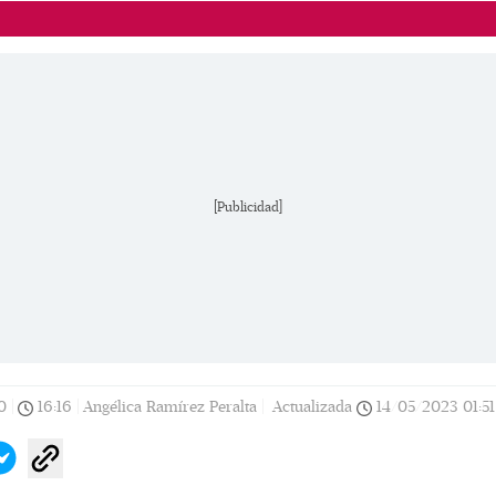
[Publicidad]
0
|
16:16
|
Angélica Ramírez Peralta |
Actualizada
14/05/2023
01:51