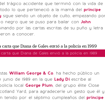
del trágico accidente que terminó con la vida de
 todo lo que perteneció a la mamá del
príncipe
y
sigue siendo un objeto de culto, empezando po
ido negro que se puso para bailar con
John
nando por las cartas escritas de su puño y letra
ieron a conocer.
a carta que Diana de Gales envió a la policía en 1989
astas
William George & Co
. ha hecho público un
de junio de 1989 en la que
Lady Di
escribe al
policía local
George Plum
, del grupo élite Close
cotland Yard, para agradecerle un gesto que él y
an tenido por el séptimo cumpleaños del
príncipe