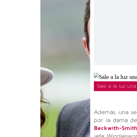
Sale a la luz un
Además, una seg
por la dama de
Beckwith-Smit
jefe Wiggleswor