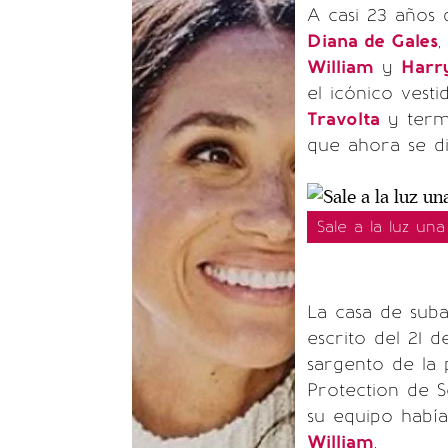
A casi 23 años 
Diana de Gales
,
William
y
Harr
el icónico vest
Travolta
y termi
que ahora se d
Sale a la luz un
La casa de sub
escrito del 21 
sargento de la 
Protection de S
su equipo habí
William
.