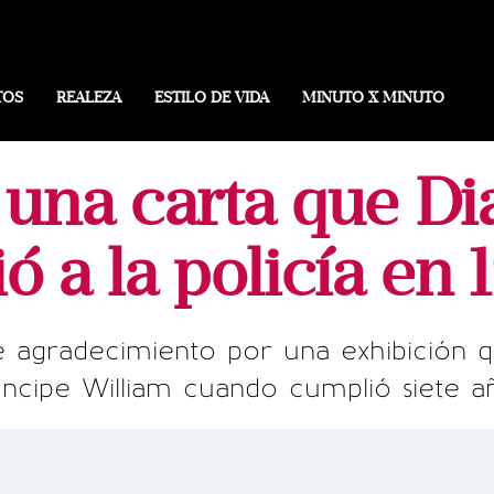
TOS
REALEZA
ESTILO DE VIDA
MINUTO X MINUTO
z una carta que D
ó a la policía en
e agradecimiento por una exhibición 
íncipe William cuando cumplió siete a