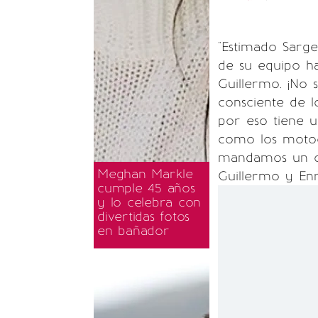
"Estimado Sarg
de su equipo h
Guillermo. ¡No 
consciente de 
por eso tiene u
como los motoci
mandamos un cá
Meghan Markle
Guillermo y Enri
cumple 45 años
y lo celebra con
divertidas fotos
en bañador