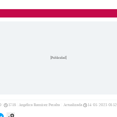
[Publicidad]
0
|
17:18
|
Angélica Ramírez Peralta |
Actualizada
14/05/2023
01:52