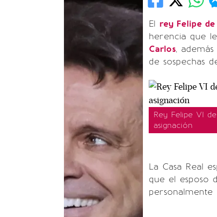
El
rey Felipe de
herencia que le
Carlos
, además 
de sospechas d
Rey Felipe VI de
asignación
La Casa Real e
que el esposo d
personalmente a