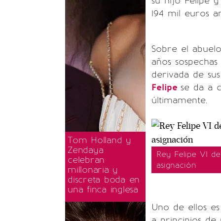
su hijo Felipe
194 mil euros an
Sobre el abuel
años sospechas
derivada de sus
Felipe
se da a 
últimamente.
Tom Holland y
Zendaya
Rey Felipe VI de
celebran
asignación
millonaria y
discreta boda en
una finca inglesa
Uno de ellos es
a principios d