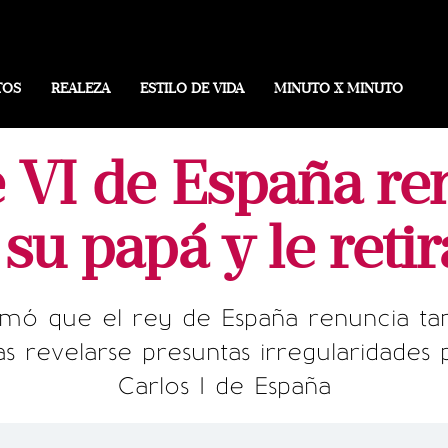
TOS
REALEZA
ESTILO DE VIDA
MINUTO X MINUTO
 VI de España re
su papá y le reti
rmó que el rey de España renuncia ta
ras revelarse presuntas irregularidades
Carlos I de España