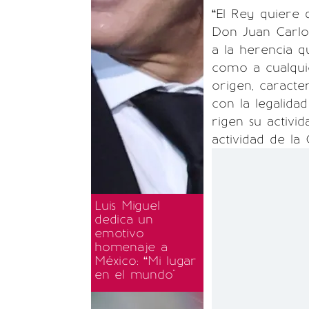
“El Rey quiere
Don Juan Carlo
a la herencia q
como a cualquie
origen, caracte
con la legalida
rigen su activi
actividad de la
Luis Miguel
dedica un
emotivo
homenaje a
México: “Mi lugar
en el mundo"