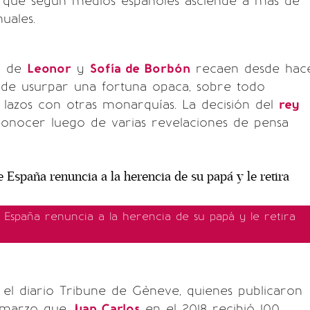
 y que según medios españoles asciende a más de
uales.
o de
Leonor
y
Sofía de Borbón
recaen desde hac
 de usurpar una fortuna opaca, sobre todo
 lazos con otras monarquías. La decisión del
rey
conocer luego de varias revelaciones de pensa
 España renuncia a la herencia de su papá y le retira
 el diario Tribune de Gèneve, quienes publicaron
e marzo que
Juan Carlos
en el 2018 recibió 100