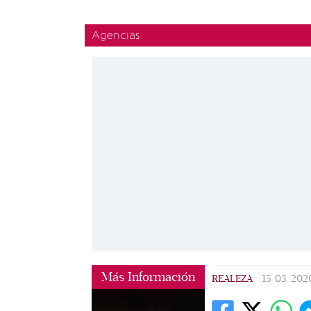
Agencias
Más Información
REALEZA
|
15/03/202