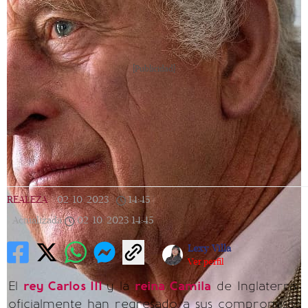
[Publicidad]
REALEZA
|
02/10/2023
|
14:45
|
Actualizada
02/10/2023
14:45
Lexy Villa
Ver perfil
El
rey Carlos III
y la
reina Camila
de Inglaterra
oficialmente han regresado a sus compromisos