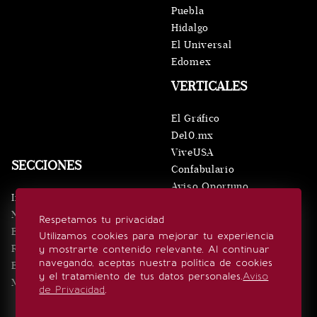
Puebla
Hidalgo
El Universal
Edomex
VERTICALES
El Gráfico
De10.mx
ViveUSA
SECCIONES
Confabulario
Aviso Oportuno
Inicio
Obituarios
Noticias
Respetamos tu privacidad
Consultas
Eventos
Utilizamos cookies para mejorar tu experiencia
Realeza
y mostrarte contenido relevante. Al continuar
SÍGUENOS
navegando, aceptas nuestra política de cookies
Estilo de vida
y el tratamiento de tus datos personales.
Aviso
Minuto x Minuto
de Privacidad
.