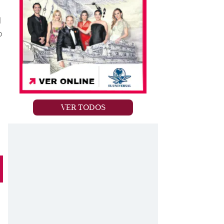
l
o
VER TODOS