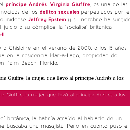
el
príncipe Andrés
,
Virginia Giuffre
, es una de las
onocidas de los
delitos sexuales
perpetrados por e
adounidense
Jeffrey Epstein
y su nombre ha surgid
uicio a su cómplice, la "socialite" británica
ll
.
ó a Ghislaine en el verano de 2000, a los 16 años,
a en la residencia Mar-a-Lago, propiedad de
en Palm Beach, Florida.
ia Giuffre, la mujer que llevó al príncipe Andrés a los
ite" británica, la habría atraído al hablarle de un
e buscaba una masajista. Pero en cuanto puso el