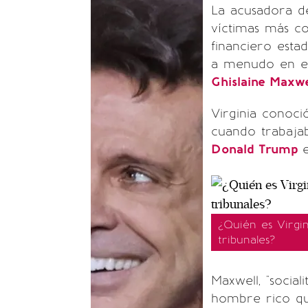
La acusadora d
víctimas más c
financiero est
a menudo en el j
Ghislaine Maxwe
Virginia conoci
cuando trabajab
Donald Trump
¿Quién es Virgin
tribunales?
Maxwell, "social
hombre rico qu