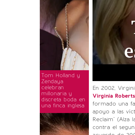
Tom Holland y
Zendaya
celebran
En 2002, Virgin
millonaria y
Virginia Roberts
discreta boda en
formado una fa
una finca inglesa
apoyo a las víct
Reclaim" (Alza 
contra el segu