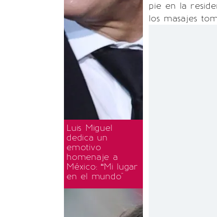
pie en la resid
los masajes tom
Luis Miguel
dedica un
emotivo
homenaje a
México: “Mi lugar
en el mundo"