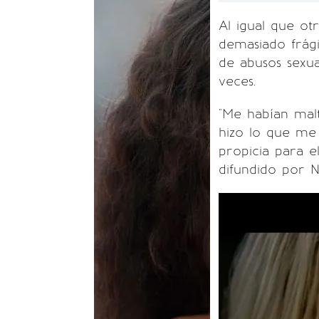
Al igual que otr
demasiado frági
de abusos sexua
veces.
"Me habían mal
hizo lo que me 
propicia para e
difundido por Net