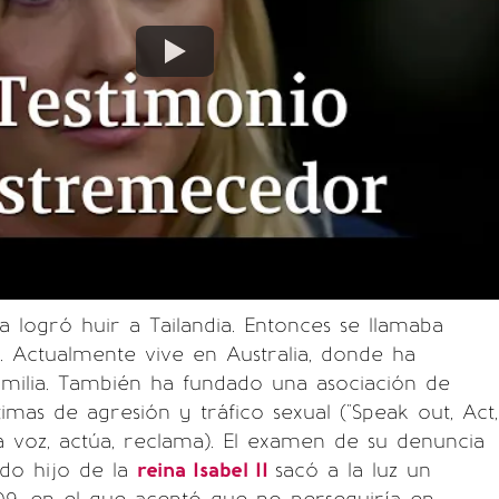
ia logró huir a Tailandia. Entonces se llamaba
. Actualmente vive en Australia, donde ha
milia. También ha fundado una asociación de
imas de agresión y tráfico sexual ("Speak out, Act,
la voz, actúa, reclama). El examen de su denuncia
ndo hijo de la
reina Isabel II
sacó a la luz un