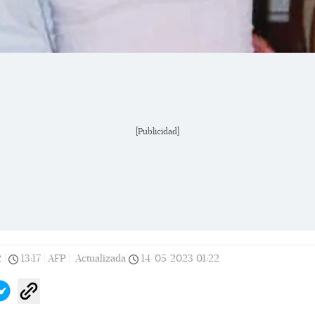
[Publicidad]
2
|
13:17
|
AFP |
Actualizada
14/05/2023
01:22