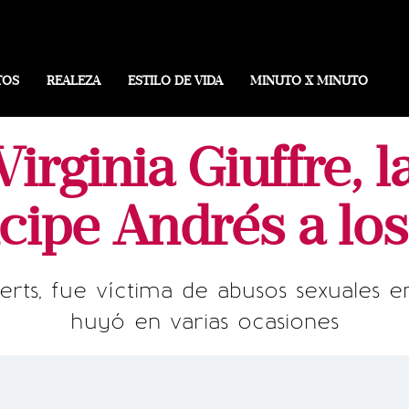
TOS
REALEZA
ESTILO DE VIDA
MINUTO X MINUTO
irginia Giuffre, 
ncipe Andrés a lo
berts, fue víctima de abusos sexuales e
huyó en varias ocasiones