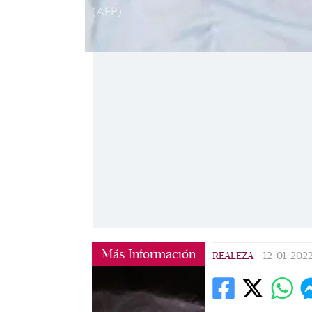
(AFP)
Más Información
REALEZA
|
12/01/202