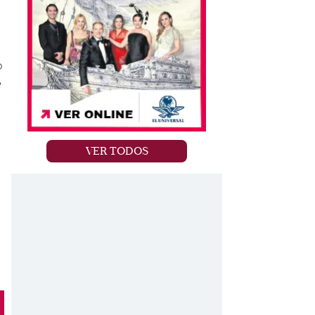
o
e
VER TODOS