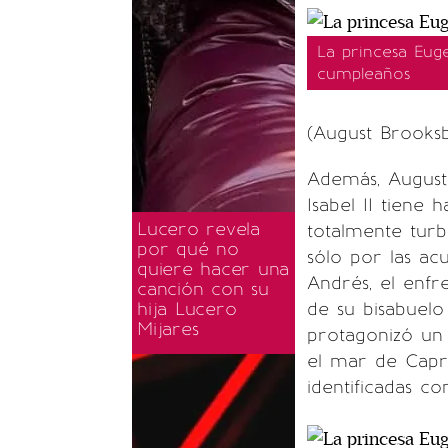
La princesa Eug
cumpleaños
(August Brooks
Además, August 
Isabel II tiene
Lucero revela
totalmente turb
por qué no
sólo por las ac
quiere hacer una
Andrés, el enfr
canción con su
hija Lucero
de su bisabuelo
Mijares
protagonizó un
el mar de Capri
identificadas c