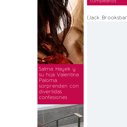
cumpleaños
(Jack Brooksban
Salma Hayek y
su hija Valentina
Paloma
sorprenden con
divertidas
confesiones