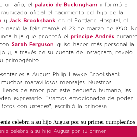
e un año, el
palacio de Buckingham
informó a
municado oficial el nacimiento del hijo de la
a
y
Jack Brooksbank
en el Portland Hospital, el
e nació la feliz mamá el 23 de marzo de 1990. N
gunda hija que procreó el
príncipe Andrés
durant
 con
Sarah Ferguson
, quiso hacer más personal la
ijo y, a través de su cuenta de Instagram, reveló
u primogénito.
sentarles a August Philip Hawke Brooksbank.
 muchos maravillosos mensajes. Nuestros
n llenos de amor por este pequeño humano, las
eden expresarlo. Estamos emocionados de poder
fotos con ustedes”, escribió la princesa.
enia celebra a su hijo August por su primer