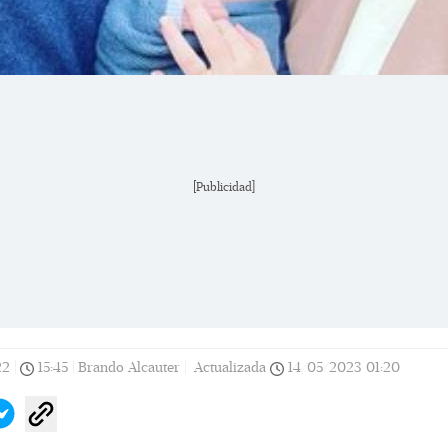
[Publicidad]
22
|
15:45
|
Brando Alcauter |
Actualizada
14/05/2023
01:20