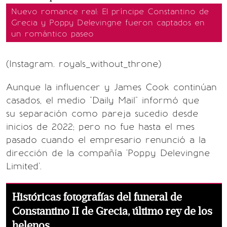
Nuevo romance real: El príncipe Constantino de
Grecia y Poppy Delevingne fueron captados en
un romántico paseo
(Instagram. royals_without_throne)
Aunque la influencer y James Cook continúan
casados, el medio "Daily Mail" informó que
su separación como pareja sucedio desde
inicios de 2022; pero no fue hasta el mes
pasado cuando el empresario renunció a la
dirección de la compañía 'Poppy Delevingne
Limited'.
Históricas fotografías del funeral de
Constantino II de Grecia, último rey de los
helenos