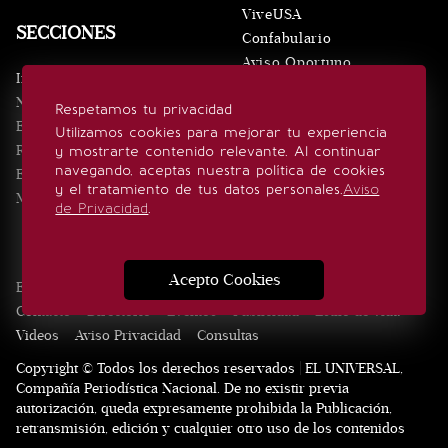
ViveUSA
SECCIONES
Confabulario
Aviso Oportuno
Inicio
Obituarios
Noticias
Respetamos tu privacidad
Consultas
Eventos
Utilizamos cookies para mejorar tu experiencia
Realeza
y mostrarte contenido relevante. Al continuar
SÍGUENOS
navegando, aceptas nuestra política de cookies
Estilo de vida
y el tratamiento de tus datos personales.
Aviso
Minuto x Minuto
de Privacidad
.
Acepto Cookies
Edición Impresa
Noticias
Quiénes somos
Realeza
Contacto
Directorio
Eventos
Publicidad
Estilo de vida
Videos
Aviso Privacidad
Consultas
Copyright © Todos los derechos reservados | EL UNIVERSAL,
Compañía Periodística Nacional. De no existir previa
autorización, queda expresamente prohibida la Publicación,
retransmisión, edición y cualquier otro uso de los contenidos