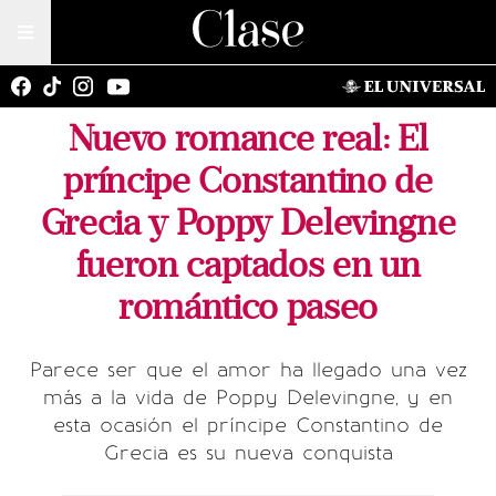
Nuevo romance real: El
príncipe Constantino de
Grecia y Poppy Delevingne
fueron captados en un
romántico paseo
Parece ser que el amor ha llegado una vez
más a la vida de Poppy Delevingne, y en
esta ocasión el príncipe Constantino de
Grecia es su nueva conquista