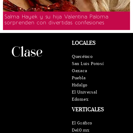
Salma Hayek y su hija Valentina Paloma
sorprenden con divertidas confesiones
LOCALES
Querétaro
San Luis Potosí
Oaxaca
Puebla
Hidalgo
El Universal
Edomex
VERTICALES
El Gráfico
De10.mx