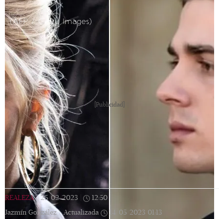
(AFP / Getty Images)
[Publicidad]
REALEZA
|
25/02/2023
|
12:50
|
Jazmín González |
Actualizada
14/05/2023
01:13