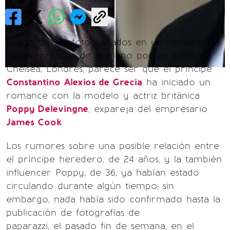
Luego de ser fotografiados en un romántico
paseo tomados de la mano por las calles de
Chelsea, Londres, parece ser que el príncipe
Constantino Alexios de Grecia
ha iniciado un
romance con la modelo y actriz británica
Poppy Delevingne
, expareja del empresario
James Cook
.
Los rumores sobre una posible relación entre
el príncipe heredero, de 24 años, y la también
influencer Poppy, de 36, ya habían estado
circulando durante algún tiempo; sin
embargo, nada había sido confirmado hasta la
publicación de fotografías de
paparazzi, el pasado fin de semana, en el