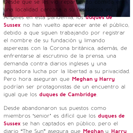
Desde que se les vio repartiendo comida en
una localidad cercana a su residencia en Los
Ángeles en esta pandemia, los
duques de
Sussex
no han vuelto aparecer ante el público,
debido a que siguen trabajando por registrar
el nombre de su fundación y limando
asperezas con la Corona británica, además, de
enfrentarse al escrutinio de la prensa, una
demanda contra diarios ingleses y una
agotadora lucha por la libertad a su privacidad.
Pero hora aseguran que
Meghan y Harry
podrían ser protagonistas de un encuentro al
igual que los
duques de Cambridge
.
Desde abandonaron sus puestos como
miembros ‘senior’ es difícil que los
duques de
Sussex
se han captados en público, pero el
diario “The Sun” asegura que
Meghan
y
Harry