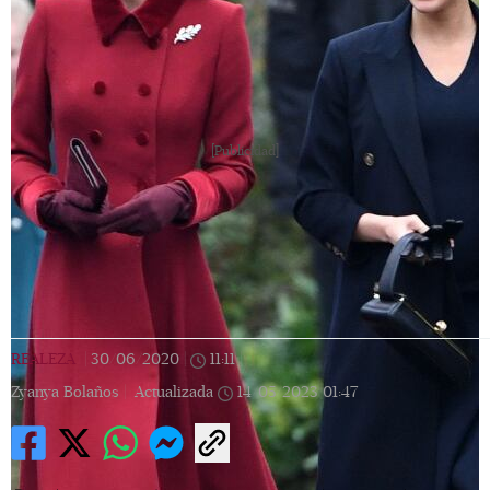
[Publicidad]
REALEZA
|
30/06/2020
|
11:11
|
Zyanya Bolaños |
Actualizada
14/05/2023
01:47