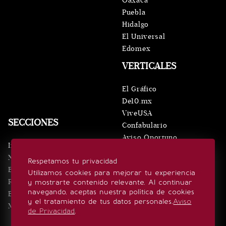
Oaxaca
Puebla
Hidalgo
El Universal
Edomex
VERTICALES
El Gráfico
De10.mx
ViveUSA
SECCIONES
Confabulario
Aviso Oportuno
Inicio
Obituarios
Noticias
Respetamos tu privacidad
Consultas
Eventos
Utilizamos cookies para mejorar tu experiencia
Realeza
y mostrarte contenido relevante. Al continuar
SÍGUENOS
navegando, aceptas nuestra política de cookies
Estilo de vida
y el tratamiento de tus datos personales.
Aviso
Minuto x Minuto
de Privacidad
.