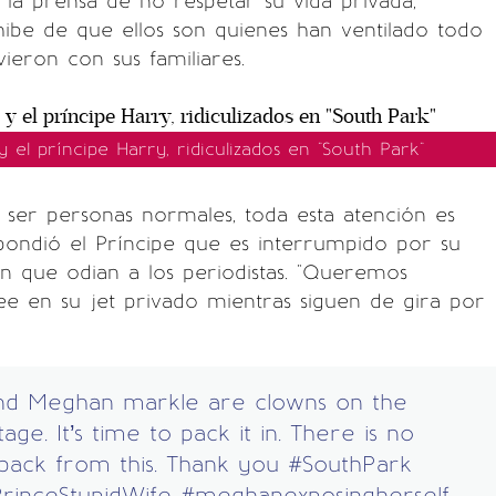
la prensa de no respetar su vida privada,
hibe de que ellos son quienes han ventilado todo
vieron con sus familiares.
el príncipe Harry, ridiculizados en "South Park"
ser personas normales, toda esta atención es
espondió el Príncipe que es interrumpido por su
an que odian a los periodistas. "Queremos
 lee en su jet privado mientras siguen de gira por
nd Meghan markle are clowns on the
age. It’s time to pack it in. There is no
back from this. Thank you
#SouthPark
inceStupidWife
#meghanexposingherself