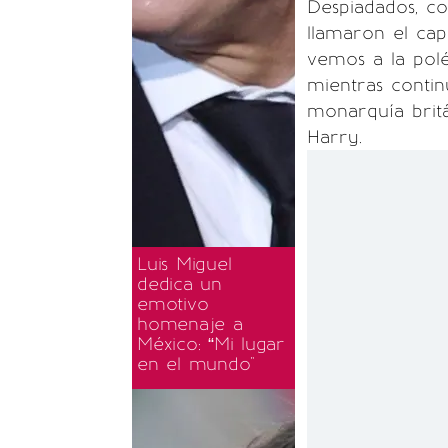
Despiadados, co
llamaron el cap
vemos a la polé
mientras conti
monarquía britá
Harry.
Luis Miguel
dedica un
emotivo
homenaje a
México: “Mi lugar
en el mundo"