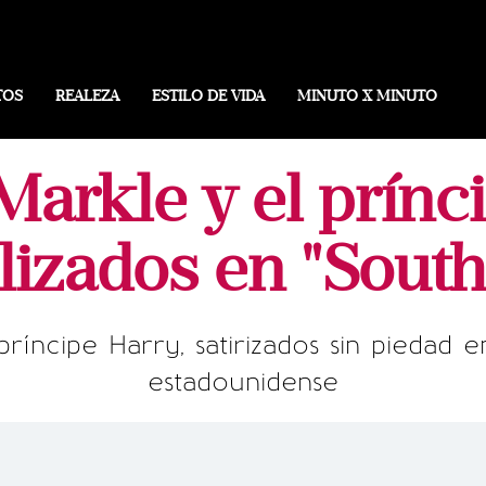
TOS
REALEZA
ESTILO DE VIDA
MINUTO X MINUTO
arkle y el prínci
ulizados en "South
íncipe Harry, satirizados sin piedad 
estadounidense