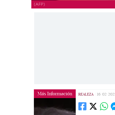
(AFP)
Más Información
REALEZA
|
16/02/202