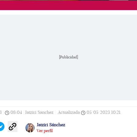
[Publicidad]
3
|
08:04
|
Jatziri Sanchez |
Actualizada
05/05/2023
10:21
Jatziri Sánchez
Ver perfil