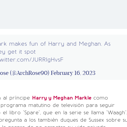
ark makes fun of Harry and Meghan. As
ey get it spot
.twitter.com/JURRIgHvsF
Rose (@ArchRose90)
February 16, 2023
n al príncipe
Harry y Meghan Markle
como
 programa matutino de televisión para seguir
l libro "Spare", que en la serie se llama "Waagh"
pregunta a los también duques de Sussex sobre s