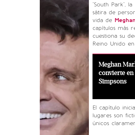
"South Park", l
sátira de perso
vida de
Meghan
capítulos más re
cuestiona su de
Reino Unido en 
Meghan Mark
convierte en
Simpsons
El capítulo inic
lugares son fic
únicos clarament