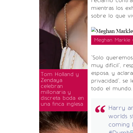
reclamo contra 
mientras los ex
sobre lo que vi
Meghan Markle y 
"Solo queremos 
muy difícil", r
esposa, y aclar
Tom Holland y
Zendaya
privacidad", se
celebran
todo el mundo.
millonaria y
discreta boda en
una finca inglesa
Harry a
worlds st
coming 
#DumbPr