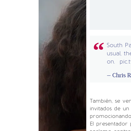
South P
usual, th
on.
pic
— Chris 
También, se ve
invitados de un
promocionando e
El presentador 