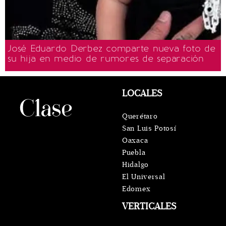
José Eduardo Derbez comparte nueva foto de
su hija en medio de rumores de separación
LOCALES
Querétaro
San Luis Potosí
Oaxaca
Puebla
Hidalgo
El Universal
Edomex
VERTICALES