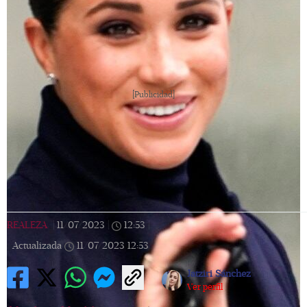
[Publicidad]
REALEZA
|
11/07/2023
|
12:53
|
Actualizada
11/07/2023
12:53
Jatziri Sánchez
Ver perfil