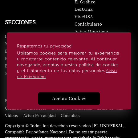
El Gráfico
De10.mx
ViveUSA
SECCIONES
Confabulario
Aviso Oportuno
Inicio
Obituarios
Noticias
Respetamos tu privacidad
Consultas
Eventos
Utilizamos cookies para mejorar tu experiencia
Realeza
y mostrarte contenido relevante. Al continuar
SÍGUENOS
navegando, aceptas nuestra política de cookies
Estilo de vida
y el tratamiento de tus datos personales.
Aviso
Minuto x Minuto
de Privacidad
.
Acepto Cookies
Edición Impresa
Noticias
Quiénes somos
Realeza
Contacto
Directorio
Eventos
Publicidad
Estilo de vida
Videos
Aviso Privacidad
Consultas
Copyright © Todos los derechos reservados | EL UNIVERSAL,
Compañía Periodística Nacional. De no existir previa