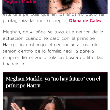
Meghan Markle
, entre los proyectos que la
podrían volver a colocar en la cúspide pública,
está una película que en los años 90 pudo ser
protagonizada por su suegra,
Diana de Gales
.
Meghan, de 41 años, se tuvo que retirar de la
actuación cuando se casó con el príncipe
Harry; sin embargo, al renunciar a sus roles
senior dentro de la familia real, la pareja
emprendió el vuelo sola en busca de libertad
financiera.
Meghan Markle, ya "no hay futuro" con el
príncipe Harry